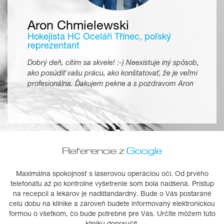
Aron Chmielewski
Hokejista HC Oceláři Třínec, poľský
reprezentant
Dobrý deň, cítim sa skvele! :-) Neexistuje iný spôsob,
ako posúdiť vašu prácu, ako konštatovať, že je veľmi
profesionálna. Ďakujem pekne a s pozdravom Aron
Referencie z
Google
Maximálna spokojnosť s laserovou operáciou oči. Od prvého
telefonátu až po kontrolné vyšetrenie som bola nadšená. Prístup
na recepcii a lekárov je nadštandardný. Bude o Vás postarané
celú dobu na klinike a zároveň budete informovaný elektronickou
formou o všetkom, čo bude potrebné pre Vás. Určite môžem túto