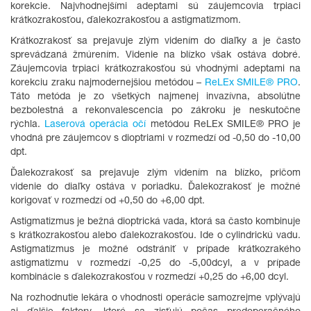
korekcie. Najvhodnejšími adeptami sú záujemcovia trpiaci
krátkozrakosťou, ďalekozrakosťou a astigmatizmom.
Krátkozrakosť sa prejavuje zlým videním do diaľky a je často
sprevádzaná žmúrením. Videnie na blízko však ostáva dobré.
Záujemcovia trpiaci krátkozrakosťou sú vhodnými adeptami na
korekciu zraku najmodernejšiou metódou –
ReLEx SMILE® PRO
.
Táto metóda je zo všetkých najmenej invazívna, absolútne
bezbolestná a rekonvalescencia po zákroku je neskutočne
rýchla.
Laserová operácia očí
metódou ReLEx SMILE® PRO je
vhodná pre záujemcov s dioptriami v rozmedzí od -0,50 do -10,00
dpt.
Ďalekozrakosť sa prejavuje zlým videním na blízko, pričom
videnie do diaľky ostáva v poriadku. Ďalekozrakosť je možné
korigovať v rozmedzí od +0,50 do +6,00 dpt.
Astigmatizmus je bežná dioptrická vada, ktorá sa často kombinuje
s krátkozrakosťou alebo ďalekozrakosťou. Ide o cylindrickú vadu.
Astigmatizmus je možné odstrániť v prípade krátkozrakého
astigmatizmu v rozmedzí -0,25 do -5,00dcyl, a v prípade
kombinácie s ďalekozrakosťou v rozmedzí +0,25 do +6,00 dcyl.
Na rozhodnutie lekára o vhodnosti operácie samozrejme vplývajú