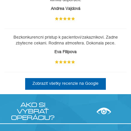
kliniku doporučit.
Andrea Vajdová
Bezkonkurencni pristup k pacientovi/zakaznikovi. Zadne
zbytecne cekani. Rodinna atmosfera. Dokonala pece.
Eva Filipova
Zobraziť všetky recenzie na Google
AKO SI
VYBRAŤ
OPERÁCIU?