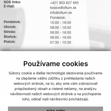
SOS linka:
+421 903 627 895
E-mail:
kosice@oftum.sk
info@oftum.sk
Pondelok:
Pondelok:
10:00 - 18:00
Utorok:
08:00 - 16:00
Streda:
08:00 - 16:00
Štvrtok:
08:00 - 16:00
Piatok:
07:30 - 15:30
Používame cookies
Súbory cookie a ďalšie technológie sledovania používame
Možnosti platby
na zlepšenie vášho zážitku z prehliadania našich
webových stránok, na to, aby sme vám zobrazovali
prispôsobený obsah a cielené reklamy, na analýzu
návštevnosti našich webových stránok a na pochopenie
toho, odkiaľ naši návštevníci prichádzajú.
O NÁS
OČNÁ AMBULANCIA
LASEROVÁ OPERÁCIA
KATARAKTA