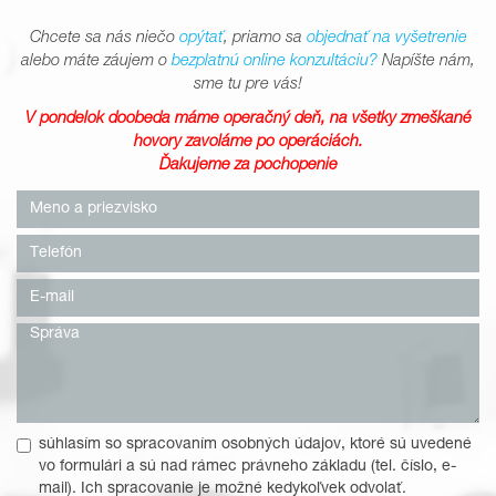
Chcete sa nás niečo
opýtať
, priamo sa
objednať na vyšetrenie
alebo máte záujem o
bezplatnú online konzultáciu?
Napíšte nám,
sme tu pre vás!
V pondelok doobeda máme operačný deň, na všetky zmeškané
hovory zavoláme po operáciách.
Ďakujeme za pochopenie
súhlasím so spracovaním osobných údajov, ktoré sú uvedené
vo formulári a sú nad rámec právneho základu (tel. číslo, e-
mail). Ich spracovanie je možné kedykoľvek odvolať.