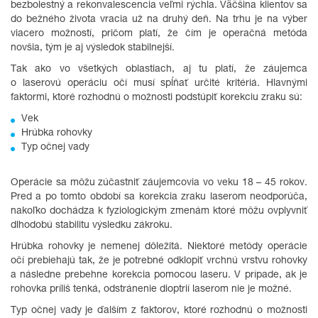
bezbolestný a rekonvalescencia veľmi rýchla. Väčšina klientov sa
do bežného života vracia už na druhý deň. Na trhu je na výber
viacero možností, pričom platí, že čím je operačná metóda
novšia, tým je aj výsledok stabilnejší.
Tak ako vo všetkých oblastiach, aj tu platí, že záujemca
o laserovú operáciu očí musí spĺňať určité kritériá. Hlavnými
faktormi, ktoré rozhodnú o možnosti podstúpiť korekciu zraku sú:
Vek
Hrúbka rohovky
Typ očnej vady
Operácie sa môžu zúčastniť záujemcovia vo veku 18 – 45 rokov.
Pred a po tomto období sa korekcia zraku laserom neodporúča,
nakoľko dochádza k fyziologickým zmenám ktoré môžu ovplyvniť
dlhodobú stabilitu výsledku zákroku.
Hrúbka rohovky je nemenej dôležitá. Niektoré metódy operácie
očí prebiehajú tak, že je potrebné odklopiť vrchnú vrstvu rohovky
a následne prebehne korekcia pomocou laseru. V prípade, ak je
rohovka príliš tenká, odstránenie dioptrií laserom nie je možné.
Typ očnej vady je ďalším z faktorov, ktoré rozhodnú o možnosti