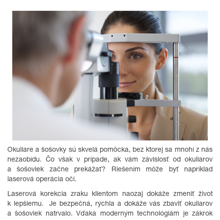
Okuliare a šošovky sú skvelá pomôcka, bez ktorej sa mnohí z nás
nezaobídu. Čo však v prípade, ak vám závislosť od okuliarov
a šošoviek začne prekážať? Riešením môže byť napríklad
laserová operácia očí.
Laserová korekcia zraku klientom naozaj dokáže zmeniť život
k lepšiemu. Je bezpečná, rýchla a dokáže vás zbaviť okuliarov
a šošoviek natrvalo. Vďaka moderným technológiám je zákrok