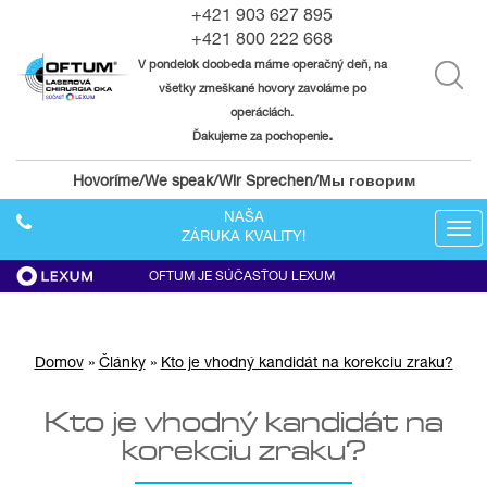
+421 903 627 895
+421 800 222 668
V pondelok doobeda máme operačný deň, na
všetky zmeškané hovory zavoláme po
operáciách.
.
Ďakujeme za pochopenie
Hovoríme/We speak/Wir Sprechen/Мы говорим
NAŠA
Tog
ZÁRUKA KVALITY!
navi
OFTUM JE SÚČASŤOU LEXUM
Domov
»
Články
»
Kto je vhodný kandidát na korekciu zraku?
Kto je vhodný kandidát na
korekciu zraku?