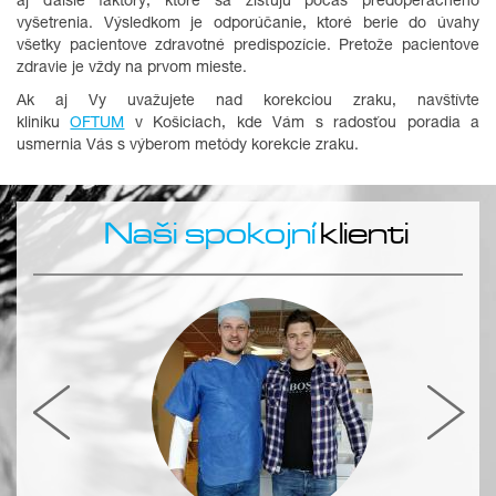
aj ďalšie faktory, ktoré sa zisťujú počas predoperačného
vyšetrenia. Výsledkom je odporúčanie, ktoré berie do úvahy
všetky pacientove zdravotné predispozície. Pretože pacientove
zdravie je vždy na prvom mieste.
Ak aj Vy uvažujete nad korekciou zraku, navštívte
kliniku
OFTUM
v Košiciach, kde Vám s radosťou poradia a
usmernia Vás s výberom metódy korekcie zraku.
Naši spokojní
klienti