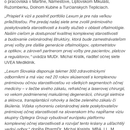
o pracoviská v Martine, Námestove, Liptovskom Mikuláši,
Ružomberku, Dolnom Kubíne a Turčianskych Tepliciach.
„Prispieť k vízii a posilniť portfólio Lexum je pre nás veľkou
príležitosťou. Pre predaj našej siete sme zvolili prémiového
poskytovateľa starostlivosti a kvality služieb v oblasti oftalmológie.
Naším cieľom je dostupnosť kvalitnej komplexnej starostlivosti
a budovanie celonárodnej štruktúry, ktorá bude zamestnávateľom
prvej voľby pre ďalšie generácie oftalmológov, optometristov
a optikov, a zároveň partnerom prvej voľby pre pacientov, platcov
a regulátorov,“
uvádza MUDr. Michal Králik, riaditeľ očnej siete
UVEA Mediklinik.
„Lexum Slovakia disponuje takmer 300 zdravotníckymi
odborníkmi a má viac než 20 rokov skúseností s komplexnou
prémiovou očnou starostlivosťou vo všetkých segmentoch očnej
medicíny – v liečbe sivého zákalu, refrakčnej a laserovej chirurgii,
vo vekom podmienenej makulárnej degenerácii, chirurgii sietnice
a sklovca, transplantácii rohovky a liečbe zeleného zákalu či
škúlenia. Vďaka vytvoreniu celonárodnej siete poskytovateľov
prémiovej očnej starostlivosti na slovenskom trhu napĺňame víziu
skupiny Optegra Group vybudovať európsku platformu
komplexnej očnej starostlivosti a rozvíjať tento krásny a ušľachtilý
vedný odbor
,“ dopĺňa PharmDr. Michal Krejsta, MBA, LL. M.,