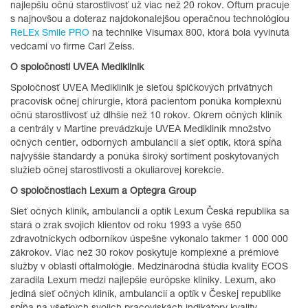
najlepšiu očnú starostlivosť už viac než 20 rokov. Oftum pracuje
s najnovšou a doteraz najdokonalejšou operačnou technológiou ​​
ReLEx Smile PRO
na technike Visumax 800, ktorá bola vyvinutá
vedcami vo firme Carl Zeiss.
O spoločnosti UVEA Mediklinik
Spoločnosť UVEA Mediklinik je sieťou špičkových privátnych
pracovísk očnej chirurgie, ktorá pacientom ponúka komplexnú
očnú starostlivosť už dlhšie než 10 rokov. Okrem očných kliník
a centrály v Martine prevádzkuje UVEA Mediklinik množstvo
očných centier, odborných ambulancií a sieť optík, ktorá spĺňa
najvyššie štandardy a ponúka široký sortiment poskytovaných
služieb očnej starostlivosti a okuliarovej korekcie.
O spoločnostiach Lexum a Optegra Group
Sieť očných kliník, ambulancií a optík Lexum Česká republika sa
stará o zrak svojich klientov od roku 1993 a vyše 650
zdravotníckych odborníkov úspešne vykonalo takmer 1 000 000
zákrokov. Viac než 30 rokov poskytuje komplexné a prémiové
služby v oblasti oftalmológie. Medzinárodná štúdia kvality ECOS
zaradila Lexum medzi najlepšie európske kliniky. Lexum, ako
jediná sieť očných kliník, ambulancií a optík v Českej republike