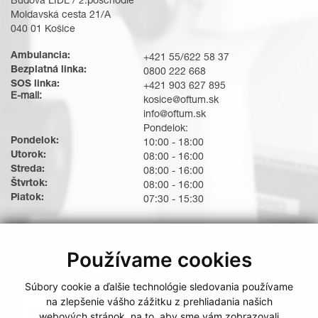
Budova LIDL / 2.poschodie
Moldavská cesta 21/A
040 01 Košice
Ambulancia:
+421 55/622 58 37
Bezplatná linka:
0800 222 668
SOS linka:
+421 903 627 895
E-mail:
kosice@oftum.sk
info@oftum.sk
Pondelok:
Pondelok:
10:00 - 18:00
Utorok:
08:00 - 16:00
Streda:
08:00 - 16:00
Štvrtok:
08:00 - 16:00
Piatok:
07:30 - 15:30
Používame cookies
Súbory cookie a ďalšie technológie sledovania používame
Možnosti platby
na zlepšenie vášho zážitku z prehliadania našich
webových stránok, na to, aby sme vám zobrazovali