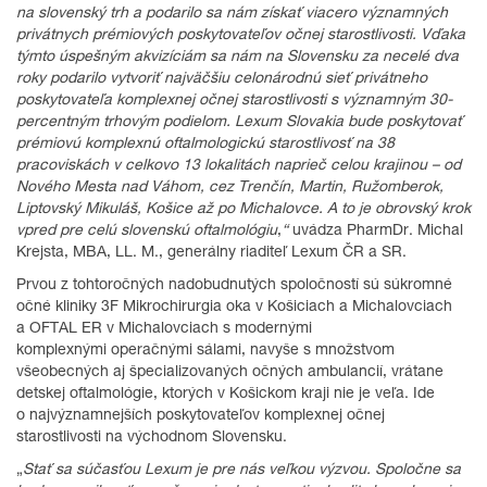
na slovenský trh a podarilo sa nám získať viacero významných
privátnych prémiových poskytovateľov očnej starostlivosti. Vďaka
týmto úspešným akvizíciám sa nám na Slovensku za necelé dva
roky podarilo vytvoriť najväčšiu celonárodnú sieť privátneho
poskytovateľa komplexnej očnej starostlivosti s významným 30-
percentným trhovým podielom. Lexum Slovakia bude poskytovať
prémiovú komplexnú oftalmologickú starostlivosť na 38
pracoviskách v celkovo 13 lokalitách naprieč celou krajinou – od
Nového Mesta nad Váhom, cez Trenčín, Martin, Ružomberok,
Liptovský Mikuláš, Košice až po Michalovce. A to je obrovský krok
vpred pre celú slovenskú oftalmológiu
,
“
uvádza PharmDr. Michal
Krejsta, MBA, LL. M., generálny riaditeľ Lexum ČR a SR.
Prvou z tohtoročných nadobudnutých spoločností sú súkromné
očné kliniky 3F Mikrochirurgia oka v Košiciach a Michalovciach
a OFTAL ER v Michalovciach s modernými
komplexnými operačnými sálami, navyše s množstvom
všeobecných aj špecializovaných očných ambulancií, vrátane
detskej oftalmológie, ktorých v Košickom kraji nie je veľa. Ide
o najvýznamnejších poskytovateľov komplexnej očnej
starostlivosti na východnom Slovensku.
„
Stať sa súčasťou Lexum je pre nás veľkou výzvou. Spoločne sa