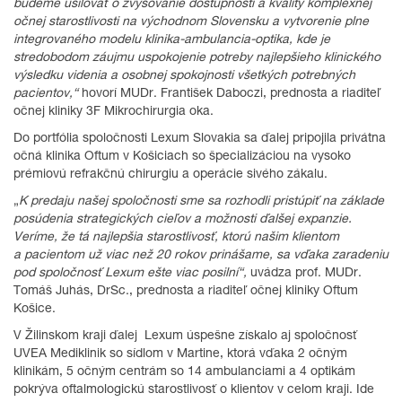
budeme usilovať o zvyšovanie dostupnosti a kvality komplexnej
očnej starostlivosti na východnom Slovensku a vytvorenie plne
integrovaného modelu klinika-ambulancia-optika, kde je
stredobodom záujmu uspokojenie potreby najlepšieho klinického
výsledku videnia a osobnej spokojnosti všetkých potrebných
pacientov,“
hovorí MUDr. František Daboczi, prednosta a riaditeľ
očnej kliniky 3F Mikrochirurgia oka.
Do portfólia spoločnosti Lexum Slovakia sa ďalej pripojila privátna
očná klinika Oftum v Košiciach so špecializáciou na vysoko
prémiovú refrakčnú chirurgiu a operácie sivého zákalu.
„
K predaju našej spoločnosti sme sa rozhodli pristúpiť na základe
posúdenia strategických cieľov a možnosti ďalšej expanzie.
Veríme, že tá najlepšia starostlivosť, ktorú našim klientom
a pacientom už viac než 20 rokov prinášame, sa vďaka zaradeniu
pod spoločnosť Lexum ešte viac posilní“,
uvádza prof. MUDr.
Tomáš Juhás, DrSc., prednosta a riaditeľ očnej kliniky Oftum
Košice.
V Žilinskom kraji ďalej Lexum úspešne získalo aj spoločnosť
UVEA Mediklinik so sídlom v Martine, ktorá vďaka 2 očným
klinikám, 5 očným centrám so 14 ambulanciami a 4 optikám
pokrýva oftalmologickú starostlivosť o klientov v celom kraji. Ide