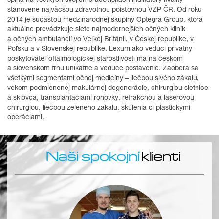
spĺňa na všetkých svojich pracoviskách indikátory kvality
stanovené najväčšou zdravotnou poisťovňou VZP ČR. Od roku
2014 je súčasťou medzinárodnej skupiny Optegra Group, ktorá
aktuálne prevádzkuje siete najmodernejších očných kliník
a očných ambulancií vo Veľkej Británii, v Českej republike, v
Poľsku a v Slovenskej republike. Lexum ako vedúci privátny
poskytovateľ oftalmologickej starostlivosti má na českom
a slovenskom trhu unikátne a vedúce postavenie. Zaoberá sa
všetkými segmentami očnej medicíny – liečbou sivého zákalu,
vekom podmienenej makulárnej degenerácie, chirurgiou sietnice
a sklovca, transplantáciami rohovky, refrakčnou a laserovou
chirurgiou, liečbou zeleného zákalu, škúlenia či plastickými
operáciami.
Naši spokojní
klienti