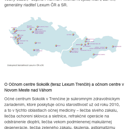
generálny riaditeľ Lexum ČR a SR.
O Očnom centre Sokolík (teraz Lexum Trenčín) a očnom centre v
Novom Meste nad Váhom
Očné centrum Sokolík v Trenčíne je súkromným zdravotníckym
zariadením, ktoré poskytuje očnú starostlivosť už od roku 2010,
a to v týchto oblastiach očnej medicíny – liečba sivého zákalu,
liečba ochorení sklovca a sietnice, refrakčné operácie na
odstránenie dioptrií, liečba vekom podmienenej makulárnej
degenerácie, liečba zeleného zákalu, škúlenia, astigmatizmu