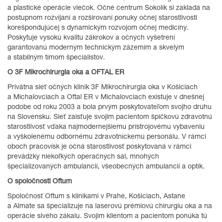
a plastické operácie viečok. Očné centrum Sokolík si zakladá na
postupnom rozvíjaní a rozširovaní ponuky očnej starostlivosti
korešpondujúcej s dynamickým rozvojom očnej medicíny.
Poskytuje vysokú kvalitu zákrokov a očných vyšetrení
garantovanú moderným technickým zázemím a skvelým
a stabilným tímom špecialistov.
O 3F Mikrochirurgia oka a OFTAL ER
Privátna sieť očných kliník 3F Mikrochirurgia oka v Košiciach
a Michalovciach a Oftal ER v Michalovciach existuje v dnešnej
podobe od roku 2003 a bola prvým poskytovateľom svojho druhu
na Slovensku. Sieť zaisťuje svojim pacientom špičkovú zdravotnú
starostlivosť vďaka najmodernejšiemu prístrojovému vybaveniu
a vyškolenému odbornému zdravotníckemu personálu. V rámci
oboch pracovísk je očná starostlivosť poskytovaná v rámci
prevádzky niekoľkých operačných sál, mnohých
špecializovaných ambulancií, všeobecných ambulancií a optík.
O spoločnosti Oftum
Spoločnosť Oftum s klinikami v Prahe, Košiciach, Astane
a Almate sa špecializuje na laserovú prémiovú chirurgiu oka a na
operácie sivého zákalu. Svojim klientom a pacientom ponúka tú