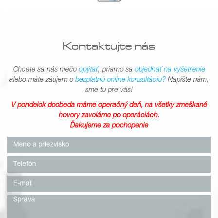
Kontaktujte nás
Chcete sa nás niečo
opýtať
, priamo sa
objednať na vyšetrenie
alebo máte záujem o
bezplatnú online konzultáciu?
Napíšte nám,
sme tu pre vás!
V pondelok doobeda máme operačný deň, na všetky zmeškané
hovory zavoláme po operáciách.
Ďakujeme za pochopenie