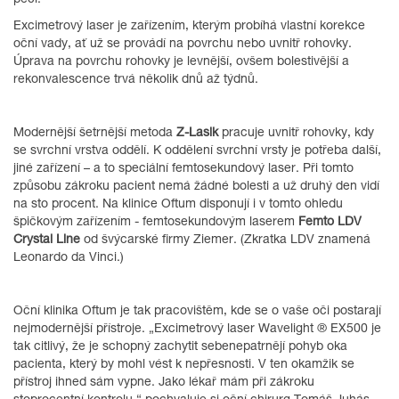
péči.
Excimetrový laser je zařízením, kterým probíhá vlastní korekce
oční vady, ať už se provádí na povrchu nebo uvnitř rohovky.
Úprava na povrchu rohovky je levnější, ovšem bolestivější a
rekonvalescence trvá několik dnů až týdnů.
Modernější šetrnější metoda
Z-Lasik
pracuje uvnitř rohovky, kdy
se svrchní vrstva oddělí. K oddělení svrchní vrsty je potřeba další,
jiné zařízení – a to speciální femtosekundový laser. Při tomto
způsobu zákroku pacient nemá žádné bolesti a už druhý den vidí
na sto procent. Na klinice Oftum disponují i v tomto ohledu
špičkovým zařízením - femtosekundovým laserem
Femto LDV
Crystal Line
od švýcarské firmy Ziemer. (Zkratka LDV znamená
Leonardo da Vinci.)
Oční klinika Oftum je tak pracovištěm, kde se o vaše oči postarají
nejmodernější přístroje. „Excimetrový laser Wavelight ® EX500 je
tak citlivý, že je schopný zachytit sebenepatrnějí pohyb oka
pacienta, který by mohl vést k nepřesnosti. V ten okamžik se
přístroj ihned sám vypne. Jako lékař mám při zákroku