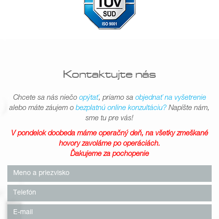
Kontaktujte nás
Chcete sa nás niečo
opýtať
, priamo sa
objednať na vyšetrenie
alebo máte záujem o
bezplatnú online konzultáciu?
Napíšte nám,
sme tu pre vás!
V pondelok doobeda máme operačný deň, na všetky zmeškané
hovory zavoláme po operáciách.
Ďakujeme za pochopenie