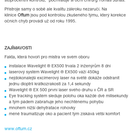
stoprocentní kontrolu,“ pochvaluje si oční chirurg Tomáš Juhás.
Přístroje samy o sobě ale kvalitu zákroku nezaručí. Na
klinice
Oftum
jsou pod kontrolou zkušeného týmu, který korekce
očních chyb provádí už od roku 1995.
ZAJÍMAVOSTI
Fakta, která hovoří pro mistra ve svém oboru
instalace Wavelight ® EX500 trvala 2 inženýrům 8 dní
laserový systém Wavelight ® EX500 váží 450kg
nejdokonalejší excimerový laser na světě dokáže odstranit
jednu dioptrii krátkozrakosti za 1,4 sekundy
Wavelight ® EX 500 první laser svého druhu v ČR a SR
Eye tracking systém sleduje polohu oka každé dvě milisekundy
a tým pádem zabraňuje jeho nechtěnému pohybu
mnohem nižší dehytratace rohovky
méně traumatizuje oko a pacient tým získává větší komfort
www.oftum.cz