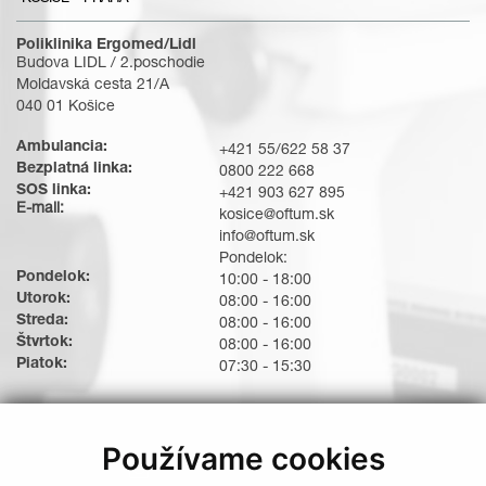
Poliklinika Ergomed/Lidl
Budova LIDL / 2.poschodie
Moldavská cesta 21/A
040 01 Košice
Ambulancia:
+421 55/622 58 37
Bezplatná linka:
0800 222 668
SOS linka:
+421 903 627 895
E-mail:
kosice@oftum.sk
info@oftum.sk
Pondelok:
Pondelok:
10:00 - 18:00
Utorok:
08:00 - 16:00
Streda:
08:00 - 16:00
Štvrtok:
08:00 - 16:00
Piatok:
07:30 - 15:30
Používame cookies