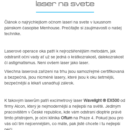
laser na svete
Článok o najrýchlejšom očnom laseri na svete v luxusnom
pánskom časopise Menhouse. Prečítajte si zaujímavosti o našej
technike.
Laserové operace oka patří k nejrozšířenějším metodám, jak
odstranit oční vady ať už se jedná o krátkozrakost, dalekozrakost
či astigmatismus. Není ovšem laser jako laser.
Všechna laserová zařízení na trhu jsou samozřejmě certifikovaná
a bezpečná, jsou nicméně lasery, které jsou k oku šetrnější,
bezpečnější a lékaři usnadňují zákrok.
K takovým laserům patří excimetrový laser
Wavelight ® EX500
od
firmy Alcon, který je nejmodernější a nejlepší na světě. Jediným
pracovištěm v České republice, kde vám odstraní dioptrie právě
tímto přístrojem, je oční klinika
Oftum
na Praze 4. Pokud jsou pro
vás oči tím nejcennějším, co máte, pak jistě chcete i tu nejlepší