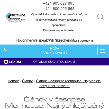
+421 903 627 895
+421 800 222 668
V pondelok doobeda máme operačný deň, na
všetky zmeškané hovory zavoláme po
operáciách.
.
Ďakujeme za pochopenie
Hovoríme/We speak/Wir Sprechen/Мы говорим
NAŠA
Tog
ZÁRUKA KVALITY!
navi
OFTUM JE SÚČASŤOU LEXUM
Domov
»
Články
»
Článok v časopise Menhouse: Najrýchlejší
očný laser na svete
Článok v časopise
Menhouse: Najrýchlejší očný