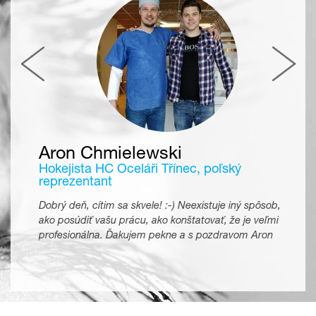
Aron Chmielewski
Hokejista HC Oceláři Třínec, poľský
reprezentant
Dobrý deň, cítim sa skvele! :-) Neexistuje iný spôsob,
ako posúdiť vašu prácu, ako konštatovať, že je veľmi
profesionálna. Ďakujem pekne a s pozdravom Aron