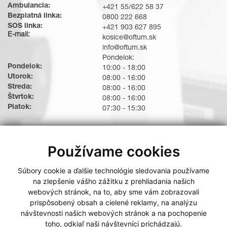
Ambulancia:
+421 55/622 58 37
Bezplatná linka:
0800 222 668
SOS linka:
+421 903 627 895
E-mail:
kosice@oftum.sk
info@oftum.sk
Pondelok:
Pondelok:
10:00 - 18:00
Utorok:
08:00 - 16:00
Streda:
08:00 - 16:00
Štvrtok:
08:00 - 16:00
Piatok:
07:30 - 15:30
Používame cookies
Súbory cookie a ďalšie technológie sledovania používame
Možnosti platby
na zlepšenie vášho zážitku z prehliadania našich
webových stránok, na to, aby sme vám zobrazovali
prispôsobený obsah a cielené reklamy, na analýzu
návštevnosti našich webových stránok a na pochopenie
toho, odkiaľ naši návštevníci prichádzajú.