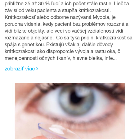
približne 25 až 30 % ľudí a ich počet stále rastie. Liečba
závisí od veku pacienta a stupňa krátkozrakosti.
Krátkozrakosť alebo odborne nazývaná Myopia, je
porucha videnia, kedy pacient bez problémov rozozná a
vidí blízke objekty, ale veci vo väčšej vzdialenosti vidí
rozmazané a nejasné. Čo sa týka príčin, krátkozrakosť sa
spája s genetikou. Existujú však aj ďalšie dôvody
krátkozrakosti ako disproporcie vývoja a rastu oka, či
menejcennosti očných tkanív, hlavne bielka, infe...
zobraziť viac