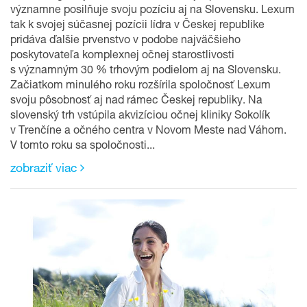
významne posilňuje svoju pozíciu aj na Slovensku. Lexum
tak k svojej súčasnej pozícii lídra v Českej republike
pridáva ďalšie prvenstvo v podobe najväčšieho
poskytovateľa komplexnej očnej starostlivosti
s významným 30 % trhovým podielom aj na Slovensku.
Začiatkom minulého roku rozšírila spoločnosť Lexum
svoju pôsobnosť aj nad rámec Českej republiky. Na
slovenský trh vstúpila akvizíciou očnej kliniky Sokolík
v Trenčíne a očného centra v Novom Meste nad Váhom.
V tomto roku sa spoločnosti...
zobraziť viac