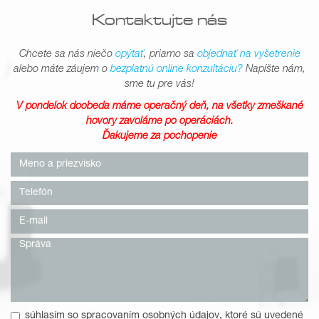
Kontaktujte nás
Chcete sa nás niečo
opýtať
, priamo sa
objednať na vyšetrenie
alebo máte záujem o
bezplatnú online konzultáciu?
Napíšte nám,
sme tu pre vás!
V pondelok doobeda máme operačný deň, na všetky zmeškané
hovory zavoláme po operáciách.
Ďakujeme za pochopenie
súhlasím so spracovaním osobných údajov, ktoré sú uvedené