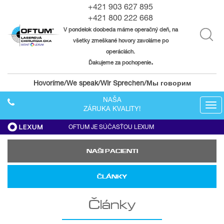
+421 903 627 895
+421 800 222 668
V pondelok doobeda máme operačný deň, na
všetky zmeškané hovory zavoláme po
operáciách.
.
Ďakujeme za pochopenie
Hovoríme/We speak/Wir Sprechen/Мы говорим
NAŠA
Tog
ZÁRUKA KVALITY!
navi
OFTUM JE SÚČASŤOU LEXUM
NAŠI PACIENTI
ČLÁNKY
Články