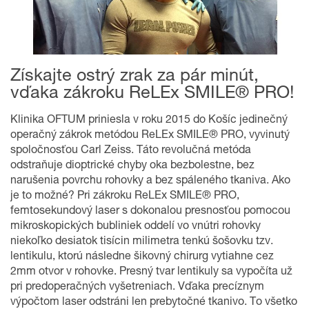
Získajte ostrý zrak za pár minút,
vďaka zákroku ReLEx SMILE® PRO!
Klinika OFTUM priniesla v roku 2015 do Košíc jedinečný
operačný zákrok metódou ReLEx SMILE® PRO, vyvinutý
spoločnosťou Carl Zeiss. Táto revolučná metóda
odstraňuje dioptrické chyby oka bezbolestne, bez
narušenia povrchu rohovky a bez spáleného tkaniva. Ako
je to možné? Pri zákroku ReLEx SMILE® PRO,
femtosekundový laser s dokonalou presnosťou pomocou
mikroskopických bubliniek oddelí vo vnútri rohovky
niekoľko desiatok tisícin milimetra tenkú šošovku tzv.
lentikulu, ktorú následne šikovný chirurg vytiahne cez
2mm otvor v rohovke. Presný tvar lentikuly sa vypočíta už
pri predoperačných vyšetreniach. Vďaka precíznym
výpočtom laser odstráni len prebytočné tkanivo. To všetko