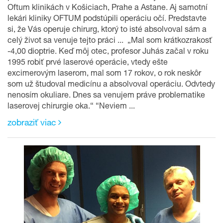
Oftum klinikách v Košiciach, Prahe a Astane. Aj samotní
lekári kliniky OFTUM podstúpili operáciu očí. Predstavte
si, že Vás operuje chirurg, ktorý to isté absolvoval sám a
celý život sa venuje tejto práci ... „Mal som krátkozrakosť
-4,00 dioptrie. Keď môj otec, profesor Juhás začal v roku
1995 robiť prvé laserové operácie, vtedy ešte
excimerovým laserom, mal som 17 rokov, o rok neskôr
som už študoval medicínu a absolvoval operáciu. Odvtedy
nenosím okuliare. Dnes sa venujem práve problematike
laserovej chirurgie oka.“ “Neviem ...
zobraziť viac