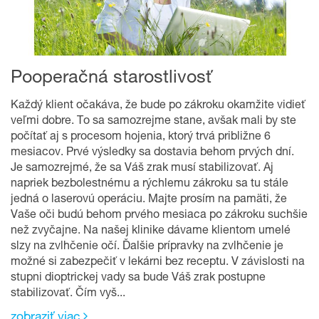
Pooperačná starostlivosť
Každý klient očakáva, že bude po zákroku okamžite vidieť
veľmi dobre. To sa samozrejme stane, avšak mali by ste
počítať aj s procesom hojenia, ktorý trvá približne 6
mesiacov. Prvé výsledky sa dostavia behom prvých dní.
Je samozrejmé, že sa Váš zrak musí stabilizovať. Aj
napriek bezbolestnému a rýchlemu zákroku sa tu stále
jedná o laserovú operáciu. Majte prosím na pamäti, že
Vaše oči budú behom prvého mesiaca po zákroku suchšie
než zvyčajne. Na našej klinike dávame klientom umelé
slzy na zvlhčenie očí. Ďalšie prípravky na zvlhčenie je
možné si zabezpečiť v lekárni bez receptu. V závislosti na
stupni dioptrickej vady sa bude Váš zrak postupne
stabilizovať. Čím vyš...
zobraziť viac