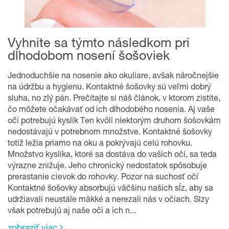
Vyhnite sa týmto následkom pri
dlhodobom nosení šošoviek
Jednoduchšie na nosenie ako okuliare, avšak náročnejšie
na údržbu a hygienu. Kontaktné šošovky sú veľmi dobrý
sluha, no zlý pán. Prečítajte si náš článok, v ktorom zistíte,
čo môžete očakávať od ich dlhodobého nosenia. Aj vaše
oči potrebujú kyslík Ten kvôli niektorým druhom šošovkám
nedostávajú v potrebnom množstve. Kontaktné šošovky
totiž ležia priamo na oku a pokrývajú celú rohovku.
Množstvo kyslíka, ktoré sa dostáva do vašich očí, sa teda
výrazne znižuje. Jeho chronický nedostatok spôsobuje
prerastanie cievok do rohovky. Pozor na suchosť očí
Kontaktné šošovky absorbujú väčšinu našich sĺz, aby sa
udržiavali neustále mäkké a nerezali nás v očiach. Slzy
však potrebujú aj naše oči a ich n...
zobraziť viac