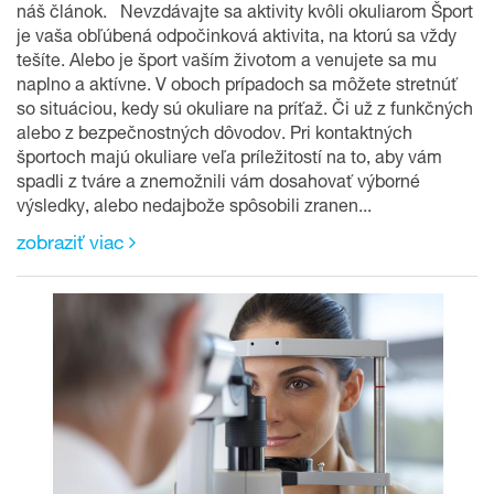
náš článok. Nevzdávajte sa aktivity kvôli okuliarom Šport
je vaša obľúbená odpočinková aktivita, na ktorú sa vždy
tešíte. Alebo je šport vaším životom a venujete sa mu
naplno a aktívne. V oboch prípadoch sa môžete stretnúť
so situáciou, kedy sú okuliare na príťaž. Či už z funkčných
alebo z bezpečnostných dôvodov. Pri kontaktných
športoch majú okuliare veľa príležitostí na to, aby vám
spadli z tváre a znemožnili vám dosahovať výborné
výsledky, alebo nedajbože spôsobili zranen...
zobraziť viac