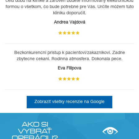
celú dobu na klinike a zároveň budete informovaný elektronickou
formou o všetkom, čo bude potrebné pre Vás. Určite môžem túto
kliniku doporučit.
Andrea Vajdová
Bezkonkurencni pristup k pacientovi/zakaznikovi. Zadne
zbytecne cekani. Rodinna atmosfera. Dokonala pece.
Eva Filipova
Zobraziť všetky recenzie na Google
AKO SI
VYBRAŤ
OPERÁCIU?