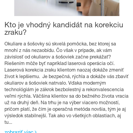
Kto je vhodný kandidát na korekciu
zraku?
Okuliare a šošovky sú skvelá pomôcka, bez ktorej sa
mnohí z nás nezaobídu. Čo však v prípade, ak vám
závislosť od okuliarov a šošoviek začne prekážať?
Riešením môže byť napríklad laserová operácia očí.
Laserová korekcia zraku klientom naozaj dokáže zmeniť
život k lepšiemu. Je bezpečná, rýchla a dokáže vás zbaviť
okuliarov a šošoviek natrvalo. Vďaka moderným
technológiám je zákrok bezbolestný a rekonvalescencia
veľmi rýchla. Väčšina klientov sa do bežného života vracia
už na druhý deň. Na trhu je na výber viacero možností,
pričom platí, že čím je operačná metóda novšia, tým je aj
výsledok stabilnejší. Tak ako vo všetkých oblastiach, aj
tu...
zobraziť viac